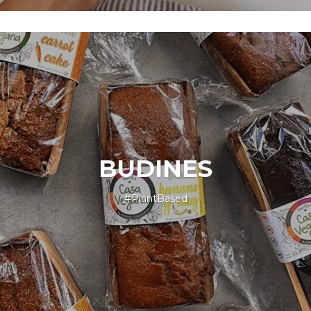
BUDINES
#PlantBased