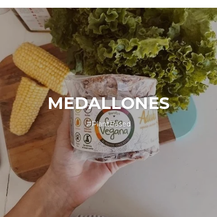
MEDALLONES
#PlantBased